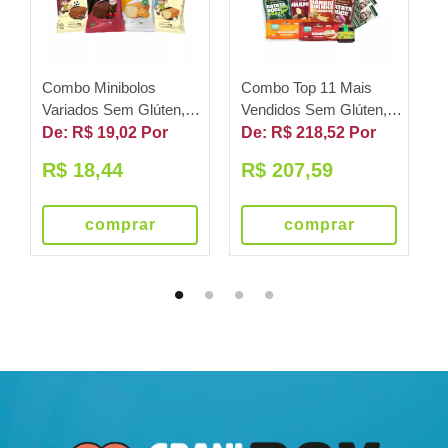
Combo Minibolos
Combo Top 11 Mais
C
Variados Sem Glúten,
Vendidos Sem Glúten,
S
e
Sem Lactose, Sem
Sem Leite, Sem Lactose
S
De: R$ 19,02 Por
De: R$ 218,52 Por
D
Leite, Menos Açúcar 4
- Grani Amici
A
R$ 18,44
R$ 207,59
unds 160G
comprar
comprar