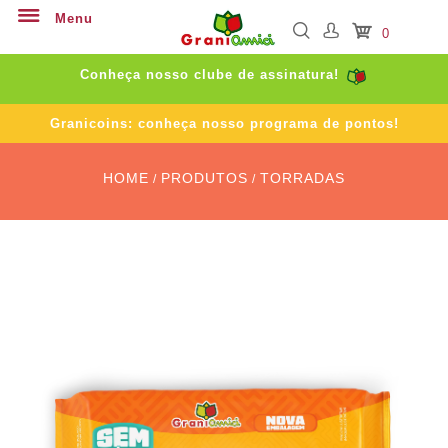
Menu
0
Conheça nosso clube de assinatura!
Granicoins: conheça nosso programa de pontos!
HOME
PRODUTOS
TORRADAS
/
/