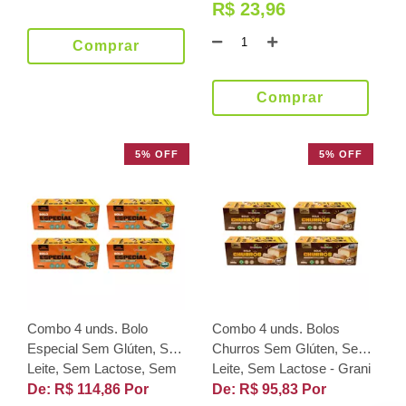
R$ 23,96
Comprar
Comprar
5% OFF
5% OFF
Combo 4 unds. Bolo
Combo 4 unds. Bolos
Especial Sem Glúten, Sem
Churros Sem Glúten, Sem
Leite, Sem Lactose, Sem
Leite, Sem Lactose - Grani
Açúcar - Grani Amici
Amici
De: R$ 114,86 Por
De: R$ 95,83 Por