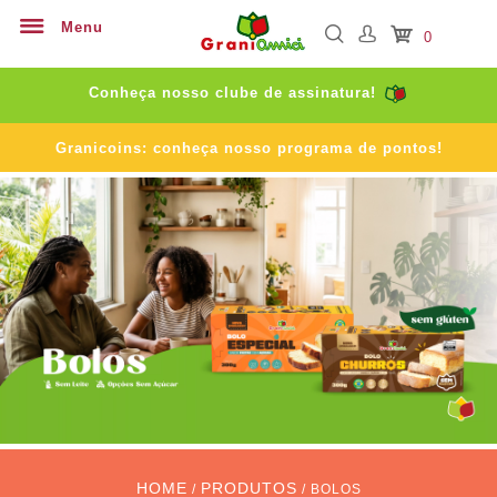
Menu
0
Conheça nosso clube de assinatura!
Granicoins: conheça nosso programa de pontos!
HOME
PRODUTOS
/
/ BOLOS